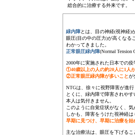
総合的に治療する外来です。
緑内障
とは、目の神経(視神経
眼圧(目の中の圧力)が高くな
わかってきました。
正常眼圧緑内障
(Normal Tens
2000年に実施された日本での
①40歳以上の人の約20人に1
②正常眼圧緑内障が多いこと
が
NTGは、徐々に視野障害が進行
とくに、緑内障で障害されやす
本人は気付きません。
このように自覚症状がなく、気
しかも、障害をうけた視神経は
早期に見つけ、早期に治療を始
主な治療法は、眼圧を下げるこ