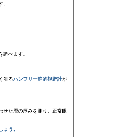
す。
を調べます。
く測る
ハンフリー静的視野計
が
わせた層の厚みを測り、正常眼
しょう。