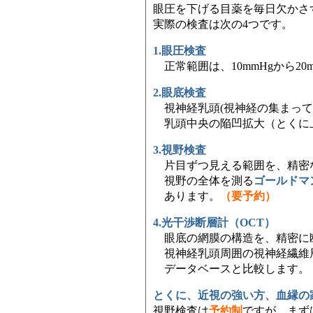
眼圧を下げる目薬を毎日欠かさ
実際の検査は次の4つです。
1.眼圧検査
正常範囲は、10mmHgから20
2.眼底検査
視神経乳頭(視神経の集まって
乳頭中央の陥凹拡大（とくに
3.視野検査
片目ずつ見える範囲を、精密
視野の全体を測る
ゴールドマ
あります。
（要予約）
4.光干渉断層計（OCT）
眼底の網膜の構造を、精密に
視神経乳頭周囲の視神経繊維
データベースと比較します。
とくに、近視の強い方、血縁の
視野検査は
予約制
ですが、まず