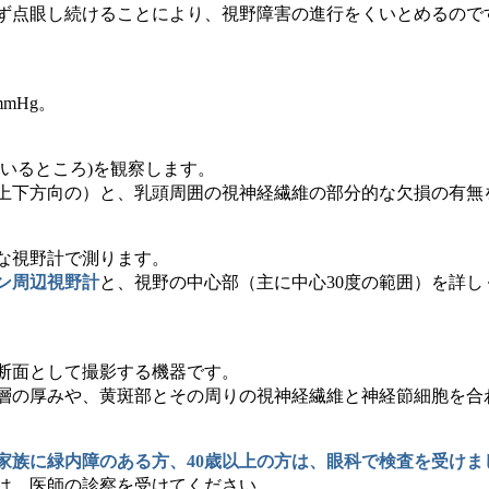
ず点眼し続けることにより、視野障害の進行をくいとめるので
mmHg。
いるところ)を観察します。
上下方向の）と、乳頭周囲の視神経繊維の部分的な欠損の有無
な視野計で測ります。
ン周辺視野計
と、視野の中心部（主に中心30度の範囲）を詳し
断面として撮影する機器です。
層の厚みや、黄斑部とその周りの視神経繊維と神経節細胞を合
家族に緑内障のある方、40歳以上の方は、眼科で検査を受けま
は、医師の診察を受けてください。