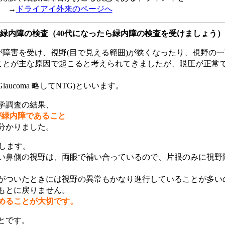
 →
ドライアイ外来のページへ
緑内障の検査（40代になったら緑内障の検査を受けましょう）
)が障害を受け、視野(目で見える範囲)が狭くなったり、視野の
ることが主な原因で起こると考えられてきましたが、眼圧が正常
ion Glaucoma 略してNTG)といいます。
疫学調査の結果、
人が緑内障であること
分かりました。
します。
い鼻側の視野は、両眼で補い合っているので、片眼のみに視野
がついたときには視野の異常もかなり進行していることが多い
もとに戻りません。
めることが大切です。
とです。